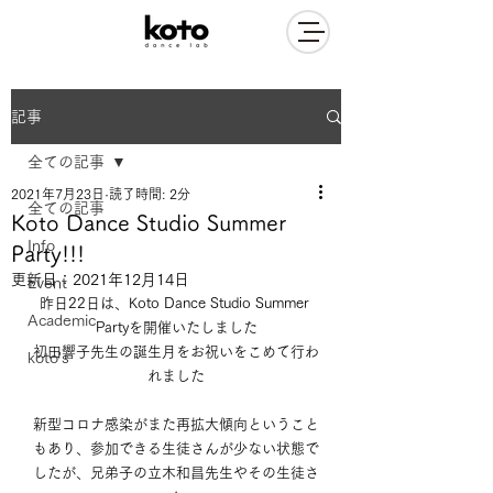
記事
全ての記事
2021年7月23日
読了時間: 2分
全ての記事
Koto Dance Studio Summer
Info
Party!!!
更新日：
2021年12月14日
Event
昨日22日は、Koto Dance Studio Summer 
Academic
Partyを開催いたしました
初田響子先生の誕生月をお祝いをこめて行わ
koto's
れました
新型コロナ感染がまた再拡大傾向ということ
もあり、参加できる生徒さんが少ない状態で
したが、兄弟子の立木和昌先生やその生徒さ