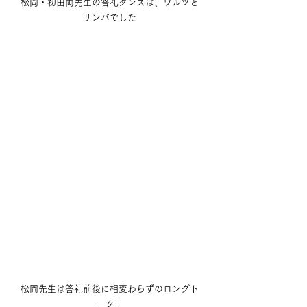
松岡・初田両先生の答礼ダンスは、ワルツと
サンバでした
松岡先生は答礼前後に相変わらずのロングト
ーク！