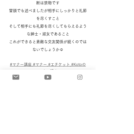
断は禁物です
冒頭でも述べましたが相手にしっかりと礼節
を尽くすこと
そして相手にも礼節を尽くしてもらえるよう
な紳士・淑女であること
これができると素敵な交友関係が続くのでは
ないでしょうか☺️
#マナー講座
#マナー
#エチケット
#Kotoの
マナー講座
Academic
すべて表示
最新記事