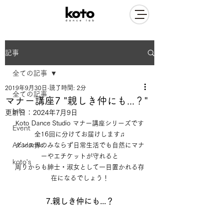
記事
全ての記事
2019年9月30日
読了時間: 2分
全ての記事
マナー講座7 "親しき仲にも...？"
Info
更新日：
2024年7月9日
Koto Dance Studio マナー講座シリーズです
Event
全16回に分けてお届けします♫
Academic
ダンス界のみならず日常生活でも自然にマナ
ーやエチケットが守れると
koto's
周りからも紳士・淑女として一目置かれる存
在になるでしょう！
7.親しき仲にも...？