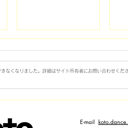
できなくなりました。詳細はサイト所有者にお問い合わせくだ
マナー講座8 "ダンスのお誘
マナ
い"
も...
E-mail
koto.dance