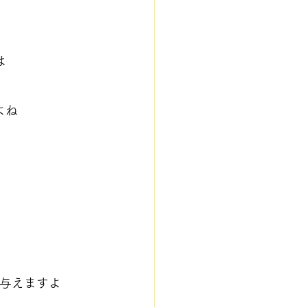
は
よね
与えますよ