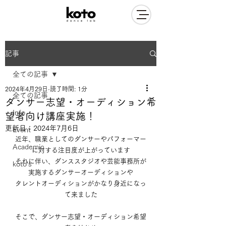
記事
全ての記事
2024年4月29日
読了時間: 1分
全ての記事
ダンサー志望・オーディション希
Info
望者向け講座実施！
更新日：
2024年7月6日
Event
近年、職業としてのダンサーやパフォーマー
Academic
に対する注目度が上がっています
それに伴い、ダンススタジオや芸能事務所が
koto's
実施するダンサーオーディションや
タレントオーディションがかなり身近になっ
て来ました
そこで、ダンサー志望・オーディション希望