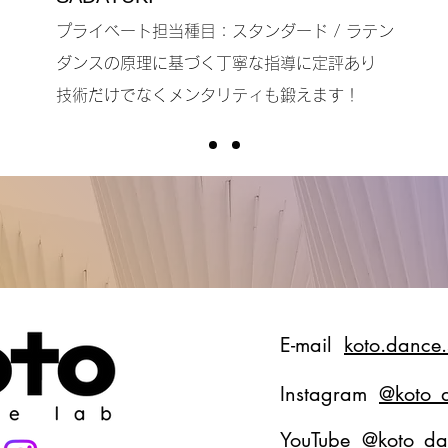
​​プライベート
担当種目：スタン
ダード / ラテン
ダンスの原理に基づく丁寧な指導に定評あり
​技術だけでなくメンタリティも鍛えます！
E-mail
koto.dance
Instagram
@koto_
YouTube
@koto_da