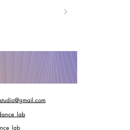
.studio@gmail.com
dance_lab
nce_lab